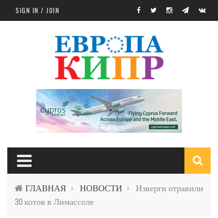
Skip to main content
SIGN IN / JOIN
S
ГЛАВНАЯ
НОВОСТИ
Изверги отравили
›
›
f
30 котов в Лимассоле