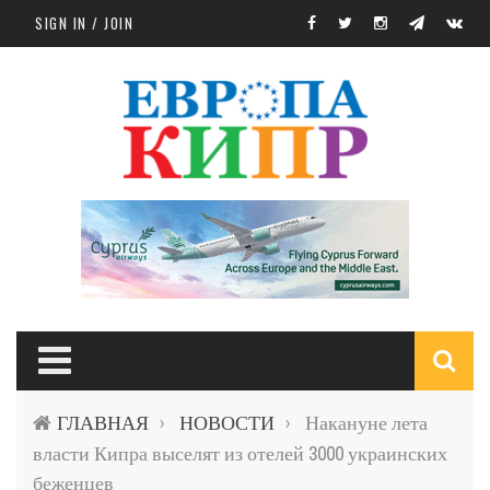
Skip to main content
SIGN IN / JOIN
S
ГЛАВНАЯ
НОВОСТИ
Накануне лета
›
›
f
власти Кипра выселят из отелей 3000 украинских
беженцев