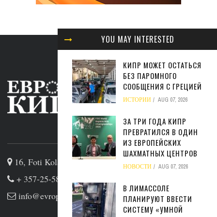
YOU MAY INTERESTED
КИПР МОЖЕТ ОСТАТЬСЯ
БЕЗ ПАРОМНОГО
СООБЩЕНИЯ С ГРЕЦИЕЙ
ИСТОРИИ
AUG 07, 2026
ЗА ТРИ ГОДА КИПР
ПРЕВРАТИЛСЯ В ОДИН
ABOUT US
ИЗ ЕВРОПЕЙСКИХ
ШАХМАТНЫХ ЦЕНТРОВ
16, Foti Kolakidi str, 3031, Limassol, Cyprus
НОВОСТИ
AUG 07, 2026
+ 357-25-581133
В ЛИМАССОЛЕ
info@evropakipr.com
ПЛАНИРУЮТ ВВЕСТИ
СИСТЕМУ «УМНОЙ