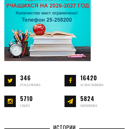
346
16420
FOLLOWERS
SUBSCRIBERS
5710
5824
LIKES
MEMBERS
ИСТОРИИ