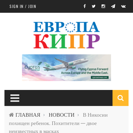
Skip to main content
SIGN IN / JOIN
S
ГЛАВНАЯ
НОВОСТИ
В Никосии
›
›
f
похищен ребенок. Похитители — двое
неизвестных в масках