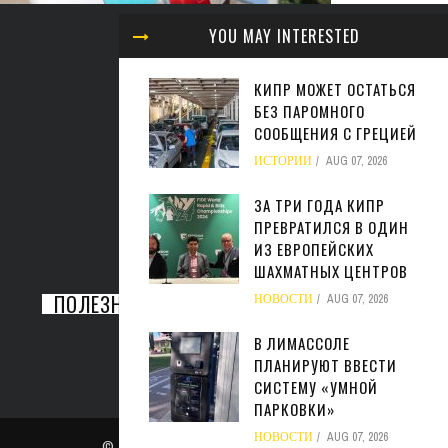
МИНФИ
YOU MAY INTERESTED
ЖАРА МОЖЕТ ОБОЙТИСЬ
ЗАКОН
СФЕРЕ БИЗНЕСА КИПРА В
НАЛ
КИПР МОЖЕТ ОСТАТЬСЯ
МИЛЛИАРДЫ ЕВРО
М
БЕЗ ПАРОМНОГО
СООБЩЕНИЯ С ГРЕЦИЕЙ
БИЗНЕС
AUG 05, 2026
БИ
ИСТОРИИ
AUG 07, 2026
ЗА ТРИ ГОДА КИПР
ПРЕВРАТИЛСЯ В ОДИН
ИЗ ЕВРОПЕЙСКИХ
ШАХМАТНЫХ ЦЕНТРОВ
ПОЛЕЗНАЯ ИНФОРМАЦИЯ
НОВОСТИ
AUG 07, 2026
В ЛИМАССОЛЕ
ПЛАНИРУЮТ ВВЕСТИ
СИСТЕМУ «УМНОЙ
ПАРКОВКИ»
НОВОСТИ
AUG 07, 2026
© Copyright
admin
. All rights reserved.