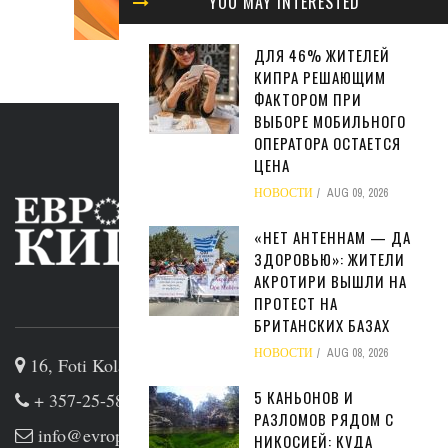
YOU MAY INTERESTED
ДЛЯ 46% ЖИТЕЛЕЙ
КИПРА РЕШАЮЩИМ
ФАКТОРОМ ПРИ
ВЫБОРЕ МОБИЛЬНОГО
ОПЕРАТОРА ОСТАЕТСЯ
ЦЕНА
НОВОСТИ
AUG 09, 2026
«НЕТ АНТЕННАМ — ДА
ЗДОРОВЬЮ»: ЖИТЕЛИ
АКРОТИРИ ВЫШЛИ НА
ПРОТЕСТ НА
ABOUT US
БРИТАНСКИХ БАЗАХ
НОВОСТИ
AUG 08, 2026
16, Foti Kolakidi str, 3031, Limassol, Cyprus
5 КАНЬОНОВ И
+ 357-25-581133
РАЗЛОМОВ РЯДОМ С
info@evropakipr.com
НИКОСИЕЙ: КУДА