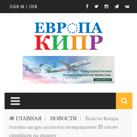
Skip to main content
SIGN IN / JOIN
S
ГЛАВНАЯ
НОВОСТИ
Власти Кипра
›
›
f
готовы щедро оплатить возвращение 20 тысяч
сирийцев на родину