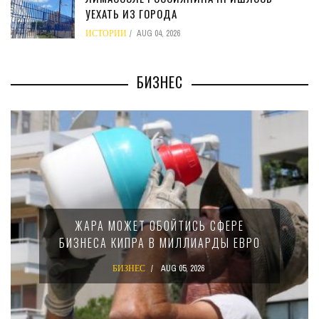
УЕХАТЬ ИЗ ГОРОДА
ИСТОРИИ
AUG 04, 2026
БИЗНЕС
МИНФИН К
РА МОЖЕТ ОБОЙТИСЬ СФЕРЕ
15-ПР
СА КИПРА В МИЛЛИАРДЫ ЕВРО
КРУП
БИЗНЕС
AUG 05, 2026