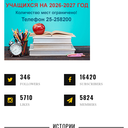
346
16420
FOLLOWERS
SUBSCRIBERS
5710
5824
LIKES
MEMBERS
ИСТОРИИ