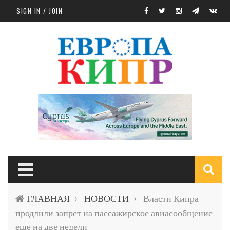
Skip to main content
SIGN IN / JOIN
S
ГЛАВНАЯ
НОВОСТИ
Власти Кипра
›
›
f
продлили запрет на пассажирское авиасообщение
еще на две недели