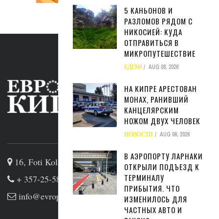
5 КАНЬОНОВ И
РАЗЛОМОВ РЯДОМ С
НИКОСИЕЙ: КУДА
ОТПРАВИТЬСЯ В
МИКРОПУТЕШЕСТВИЕ
ЕДЕМ!
AUG 08, 2026
НА КИПРЕ АРЕСТОВАН
МОНАХ, РАНИВШИЙ
КАНЦЕЛЯРСКИМ
НОЖОМ ДВУХ ЧЕЛОВЕК
ABOUT US
НОВОСТИ
AUG 08, 2026
В АЭРОПОРТУ ЛАРНАКИ
16, Foti Kolakidi str, 3031, Limassol, Cyprus
ОТКРЫЛИ ПОДЪЕЗД К
ТЕРМИНАЛУ
+ 357-25-581133
ПРИБЫТИЯ. ЧТО
info@evropakipr.com
ИЗМЕНИЛОСЬ ДЛЯ
ЧАСТНЫХ АВТО И