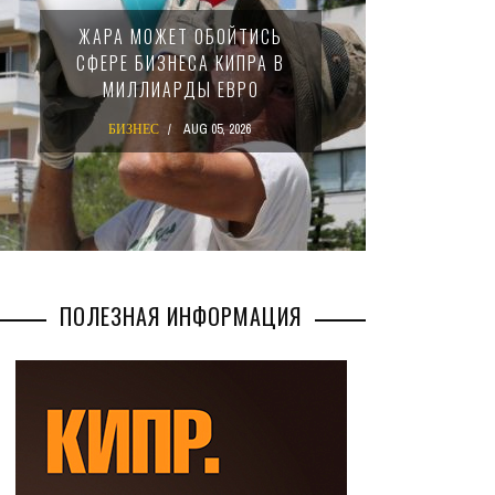
МИНФИН 
ЖАРА МОЖЕТ ОБОЙТИСЬ
ЗАКОН О
СФЕРЕ БИЗНЕСА КИПРА В
НАЛОГ
МИЛЛИАРДЫ ЕВРО
МЕЖ
БИЗНЕС
AUG 05, 2026
БИЗН
ПОЛЕЗНАЯ ИНФОРМАЦИЯ