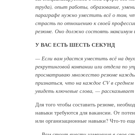
труда), опыт работы, образование, умен
параграфе нужно уместить всё о том, чт
страсть по отношению к своей професси
резюме. Оно должно состоять максимум и
У ВАС ЕСТЬ ШЕСТЬ СЕКУНД
— Если вам удастся уместить всё на дву
рекрутинговой компании или отдела по у
просматриваю множество резюме каждый 
признаться, что на каждое CV
в среднем
увидеть ключевые слова, — рассказывает
Для того чтобы составить резюме, необхо
навыки требуются для вакансии. От поте
или организационные навыки? Что-то ещ
— Вам стоит внести изменения в свое с