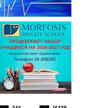
346
16420