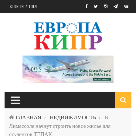
Skip to main content
SIGN IN / JOIN
S
ГЛАВНАЯ
НЕДВИЖИМОСТЬ
В
›
›
f
Лимассоле начнут строить новое жилье для
студентов ТЕПАК