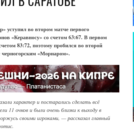
ИЛ В САРАТОВЕ
р» уступил во втором матче первого
ов «Керавносу» со счетом 63:67. В первом
счетом 83:72, поэтому пробился во второй
с черногорским «Морнаром».
зали характер и постарались сделать всё
и 11 очков и были очень близки к выходу в
горжусь своими игроками, — рассказал главный
иотис.